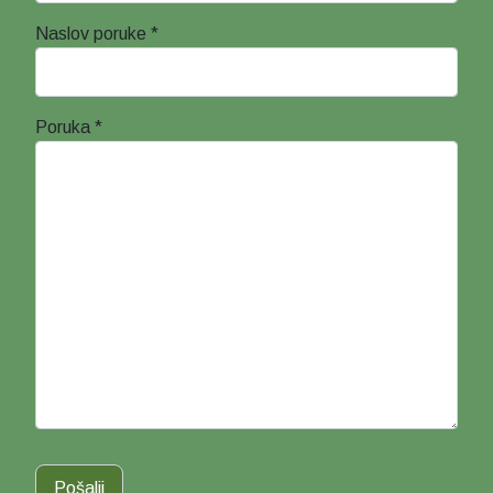
Naslov poruke
*
Poruka
*
Pošalji