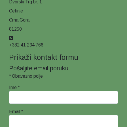
Dvorski Trg br. 1
Cetinje
Crna Gora
81250
Telefon
+382 41 234 766
Prikaži kontakt formu
Pošaljite email poruku
*
Obavezno polje
Ime
*
Email
*